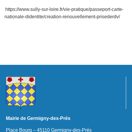
https://www.sully-sur-loire.fr/vie-pratique/passeport-carte-
nationale-didentite/creation-renouvellement-prisederdv/
Mairie de Germigny-des-Prés
Place Bourg – 45110 Germigny-des-Prés