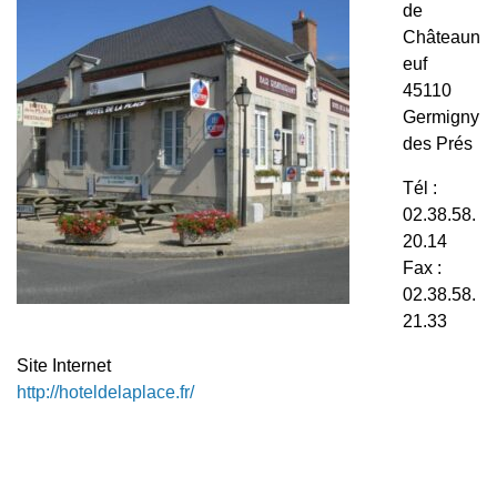
de
Châteaun
euf
45110
Germigny
des Prés
Tél :
02.38.58.
20.14
Fax :
02.38.58.
21.33
Site Internet
http://hoteldelaplace.fr/