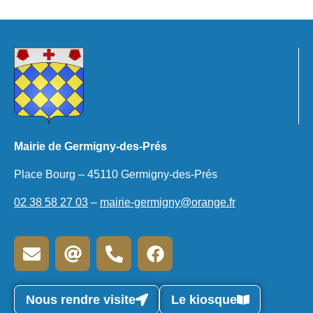
Mairie de Germigny-des-Prés
Place Bourg – 45110 Germigny-des-Prés
02 38 58 27 03
–
mairie-germigny@orange.fr
Nous rendre visite
Le kiosque