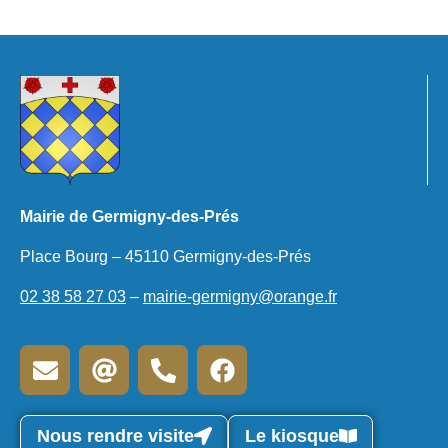
Mairie de Germigny-des-Prés
Place Bourg – 45110 Germigny-des-Prés
02 38 58 27 03
–
mairie-germigny@orange.fr
Nous rendre visite
Le kiosque