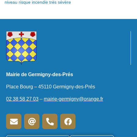
niveau risque incendie très sévère
Mairie de Germigny-des-Prés
Place Bourg – 45110 Germigny-des-Prés
02 38 58 27 03
–
mairie-germigny@orange.fr