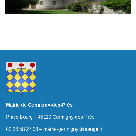
Mairie de Germigny-des-Prés
Place Bourg – 45110 Germigny-des-Prés
02 38 58 27 03
–
mairie-germigny@orange.fr