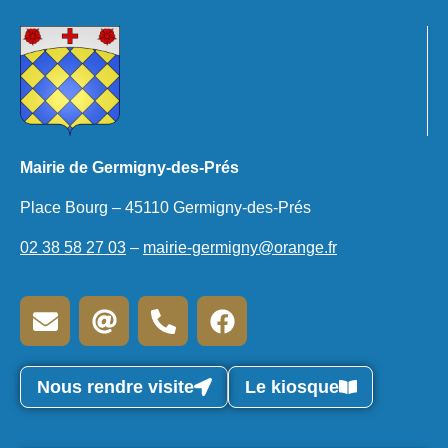
Mairie de Germigny-des-Prés
Place Bourg – 45110 Germigny-des-Prés
02 38 58 27 03
–
mairie-germigny@orange.fr
Nous rendre visite
Le kiosque