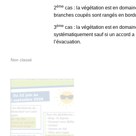
ème
2
cas : la végétation est en domaine
branches coupés sont rangés en bordure
ème
3
cas : la végétation est en domain
systématiquement sauf si un accord a é
l’évacuation.
Non classé