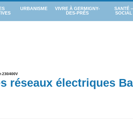
ES
URBANISME
VIVRE À GERMIGNY-
SANTÉ –
IVES
DES-PRÉS
SOCIAL
n 230/400V
es réseaux électriques B