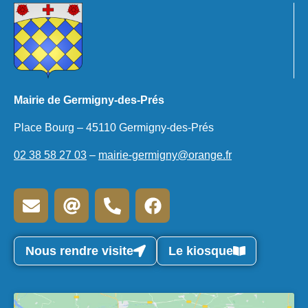
Mairie de Germigny-des-Prés
Place Bourg – 45110 Germigny-des-Prés
02 38 58 27 03
–
mairie-germigny@orange.fr
Nous rendre visite
Le kiosque