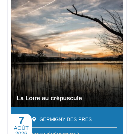
La Loire au crépuscule
7
GERMIGNY-DES-PRES
AOÛT
2026