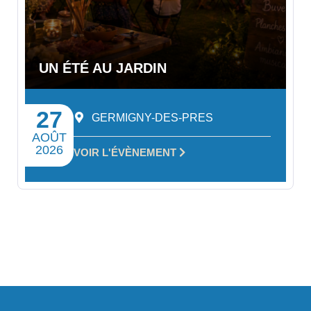
UN ÉTÉ AU JARDIN
27
GERMIGNY-DES-PRES
AOÛT
2026
VOIR L'ÉVÈNEMENT