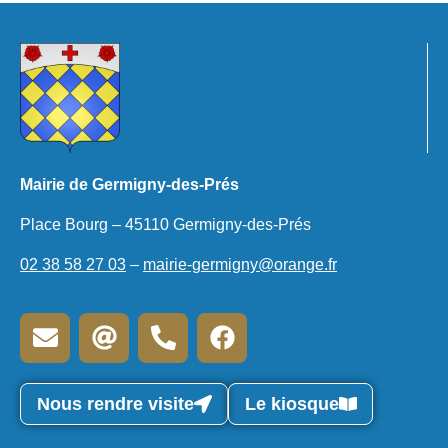
Mairie de Germigny-des-Prés
Place Bourg – 45110 Germigny-des-Prés
02 38 58 27 03
–
mairie-germigny@orange.fr
Nous rendre visite
Le kiosque