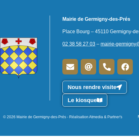
Mairie de Germigny-des-Prés
Place Bourg – 45110 Germigny-de
02 38 58 27 03
–
mairie-germigny
Nous rendre visite
Le kiosque
© 2026 Mairie de Germigny-des-Prés - Réalisation Atmedia & Partner's